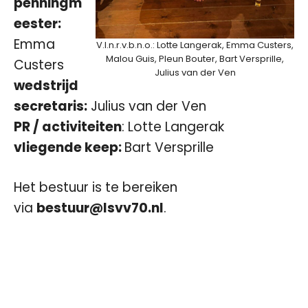
penningm
eester:
Emma
V.l.n.r.v.b.n.o.: Lotte Langerak, Emma Custers,
Malou Guis, Pleun Bouter, Bart Versprille,
Custers
Julius van der Ven
wedstrijd
secretaris:
Julius van der Ven
PR / activiteiten
: Lotte Langerak
vliegende keep:
Bart Versprille
Het bestuur is te bereiken
via
bestuur@lsvv70.nl
.
–
–