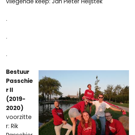
vliegende keep: Jan Pieter Heijstek
.
.
.
Bestuur
Passchie
r II
(2019-
2020)
voorzitte
r: Rik