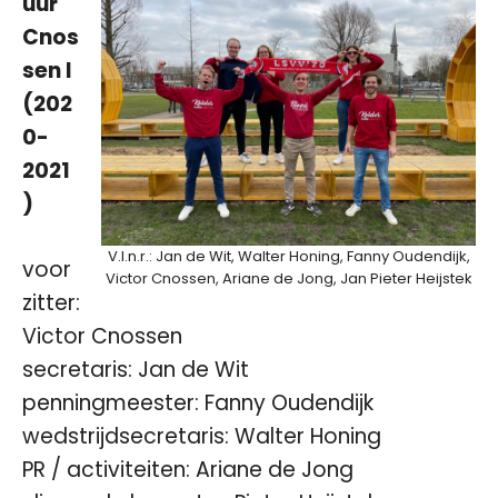
uur
Cnos
sen I
(202
0-
2021
)
V.l.n.r.: Jan de Wit, Walter Honing, Fanny Oudendijk,
voor
Victor Cnossen, Ariane de Jong, Jan Pieter Heijstek
zitter:
Victor Cnossen
secretaris: Jan de Wit
penningmeester: Fanny Oudendijk
wedstrijdsecretaris: Walter Honing
PR / activiteiten: Ariane de Jong