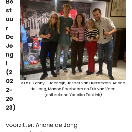
Be
st
uu
r
De
Jo
ng
I
(2
02
V.l.n.r.: Fanny Oudendijk, Jasper van Huissteden, Ariane
de Jong, Manon Boerboom en Erik van Veen
2-
(ontbrekend Yanaika Tankink)
20
23)
voorzitter: Ariane de Jong