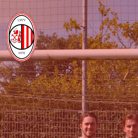
Ga
naar
de
inhoud