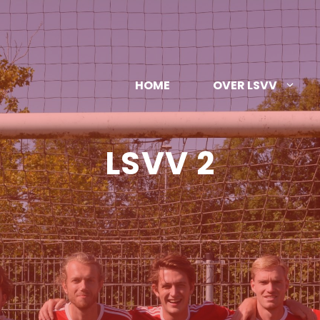
HOME
OVER LSVV
LSVV 2