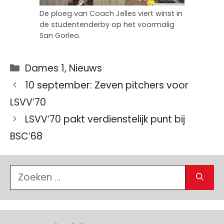
De ploeg van Coach Jelles viert winst in
de studentenderby op het voormalig
San Gorleo.
Categorieën
Dames 1
,
Nieuws
10 september: Zeven pitchers voor
LSVV’70
LSVV’70 pakt verdienstelijk punt bij
BSC’68
Zoek
naar: