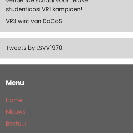
verdiende schaal voor Leidse
studenticosi VR1 kampioen!
VR3 wint van DoCoS!
Tweets by LSVV1970
Menu
Home
Nieuws
Bestuur