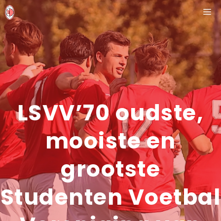
Ga
M
naar
de
inhoud
LSVV’70 oudste,
mooiste en
grootste
Studenten Voetbal