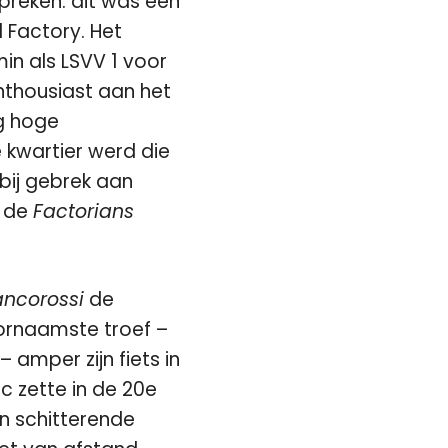
preken: dit was een
 Factory. Het
in als LSVV 1 voor
nthousiast aan het
g hoge
e kwartier werd die
 bij gebrek aan
n de
Factorians
ancorossi
de
oornaamste troef –
amper zijn fiets in
ic zette in de 20e
n schitterende