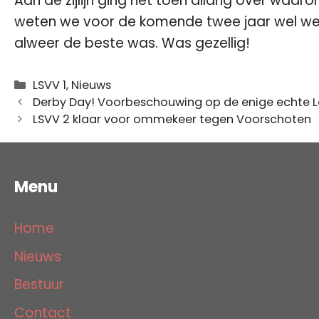
Aan de zijlijn ging het toen allang over waar
weten we voor de komende twee jaar wel wee
alweer de beste was. Was gezellig!
Categorieën
LSVV 1
,
Nieuws
Derby Day! Voorbeschouwing op de enige echte L
LSVV 2 klaar voor ommekeer tegen Voorschoten
Menu
Home
Nieuws
Bestuur
Contact