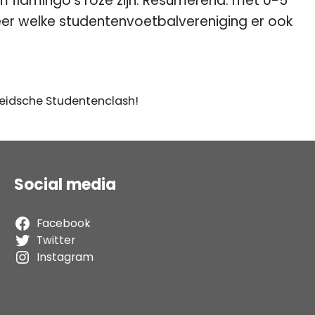
om flamingo’s roze zijn. Resumerend: met 0-5
r welke studentenvoetbalvereniging er ook
eidsche Studentenclash!
Social media
Facebook
Twitter
Instagram