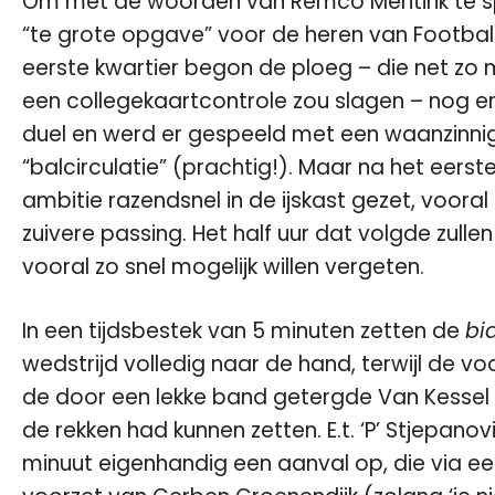
Om met
de woorden van Remco Mentink
te s
“te grote opgave” voor de heren van Football
eerste kwartier begon de ploeg – die net zo m
een collegekaartcontrole zou slagen – nog e
duel en werd er gespeeld met een waanzinni
“balcirculatie” (prachtig!). Maar na het eerst
ambitie razendsnel in de ijskast gezet, vooral
zuivere passing. Het half uur dat volgde zulle
vooral zo snel mogelijk willen vergeten.
In een tijdsbestek van 5 minuten zetten de
bi
wedstrijd volledig naar de hand, terwijl de v
de door een lekke band getergde Van Kessel – 
de rekken had kunnen zetten. E.t. ‘P’ Stjepanov
minuut eigenhandig een aanval op, die via ee