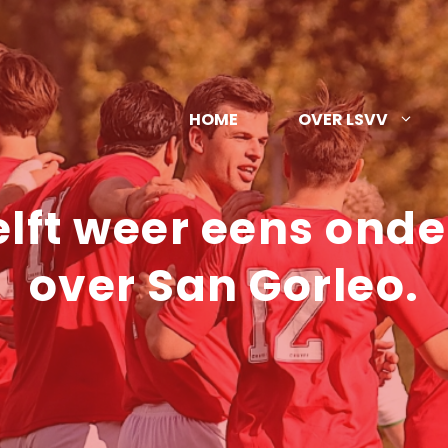
HOME
OVER LSVV
lft weer eens onde
over San Gorleo.