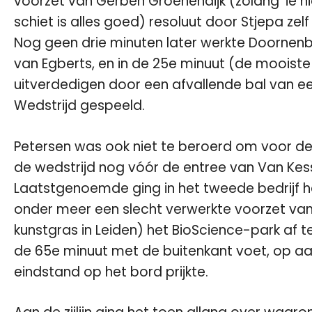
voorzet van Gerben Groenendijk (zolang ‘ie n
schiet is alles goed) resoluut door Stjepa zel
Nog geen drie minuten later werkte Doornenba
van Egberts, en in de 25e minuut (de mooist
uitverdedigen door een afvallende bal van ee
Wedstrijd gespeeld.
Petersen was ook niet te beroerd om voor de
de wedstrijd nog vóór de entree van Van Kes
Laatstgenoemde ging in het tweede bedrijf hart
onder meer een slecht verwerkte voorzet van
kunstgras in Leiden) het BioScience-park af t
de 65e minuut met de buitenkant voet, op 
eindstand op het bord prijkte.