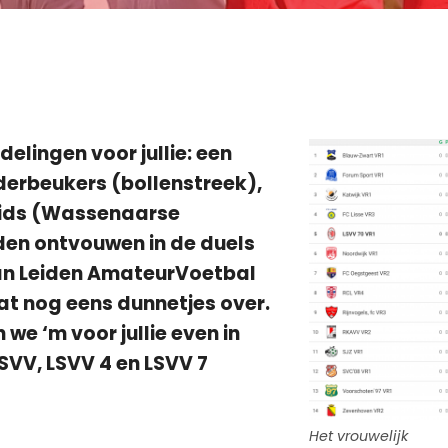
elingen voor jullie: een
lderbeukers (bollenstreek),
 kids (Wassenaarse
uden ontvouwen in de duels
van Leiden AmateurVoetbal
t nog eens dunnetjes over.
we ‘m voor jullie even in
SVV, LSVV 4 en LSVV 7
Het vrouwelijk