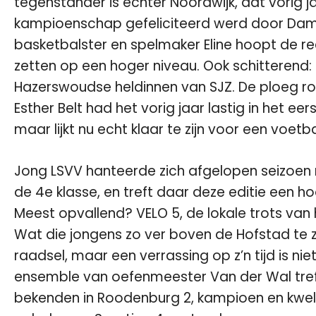
tegenstander is echter
Noordwijk
, dat vorig 
kampioenschap gefeliciteerd werd door Dam
basketbalster en spelmaker Eline hoopt de re
zetten op een hoger niveau. Ook schitterend:
Hazerswoudse heldinnen van SJZ. De ploeg ro
Esther Belt
had het vorig jaar lastig in het eer
maar lijkt nu echt klaar te zijn voor een voet
Jong LSVV
hanteerde zich afgelopen seizoen m
de 4e klasse, en treft daar deze editie een 
Meest opvallend? VELO 5, de lokale trots va
Wat die jongens zo ver boven de Hofstad te 
raadsel, maar een verrassing op z’n tijd is ni
ensemble van oefenmeester Van der Wal treft
bekenden in Roodenburg 2, kampioen en kwel