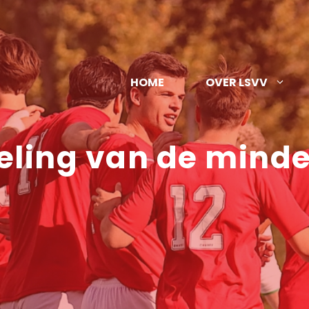
HOME
OVER LSVV
eling van de minde