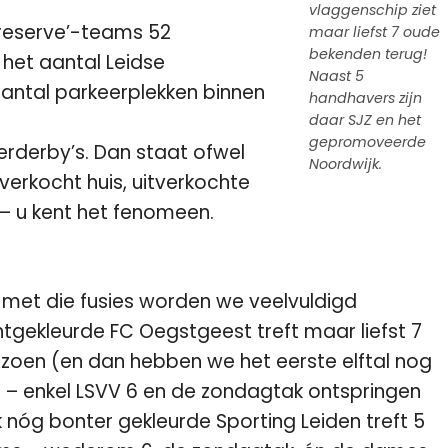
vlaggenschip ziet
reserve’-teams 52
maar liefst 7 oude
bekenden terug!
 het aantal Leidse
Naast 5
aantal parkeerplekken binnen
handhavers zijn
daar SJZ en het
gepromoveerde
derderby’s. Dan staat ofwel
Noordwijk.
verkocht huis, uitverkochte
– u kent het fenomeen.
n met die fusies worden we veelvuldigd
tgekleurde FC Oegstgeest treft maar liefst 7
oen (en dan hebben we het eerste elftal nog
– enkel LSVV 6 en de zondagtak ontspringen
k nóg bonter gekleurde Sporting Leiden treft 5