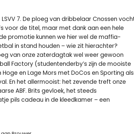
r
LSVV 7
. De ploeg van dribbelaar Cnossen voch
fs voor de titel, maar met dank aan een hele
e promotie kunnen we hier wel de maffia-
al in stand houden – wie zit hierachter?
oeg van onze zaterdagtak wel weer gewoon
tball Factory (studentenderby’s zijn de mooiste
 Hoge en Lage Mors met DoCos en Sporting als
l. En het allermooist: het zevende treft onze
se ABF. Brits gevloek, het steeds
atje pils cadeau in de kleedkamer – een
 aan Brouwer