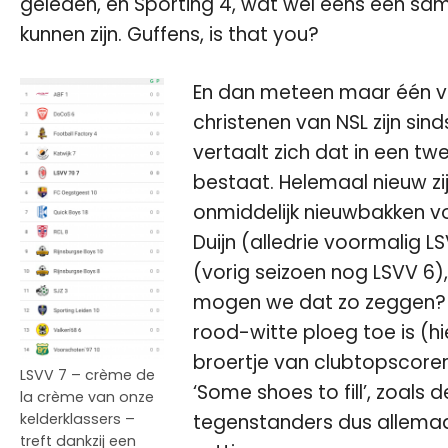
geleden, en Sporting 4, wat wel eens een same
kunnen zijn. Guffens, is that you?
En dan meteen maar één v
christenen van NSL zijn sind
vertaalt zich dat in een t
bestaat. Helemaal nieuw zi
onmiddelijk nieuwbakken vo
Duijn (alledrie voormalig L
(vorig seizoen nog LSVV 6)
mogen we dat zo zeggen? – 
rood-witte ploeg toe is (hi
broertje van clubtopscorer
LSVV 7 – crème de
‘Some shoes to fill’, zoals
la crème van onze
kelderklassers –
tegenstanders dus allemaal
treft dankzij een