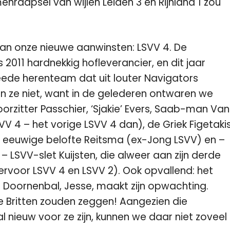
nraapsel van wijlen Leiden 3 en Rijnland 1 zou
an onze nieuwe aanwinsten:
LSVV 4
. De
s 2011 hardnekkig hofleverancier, en dit jaar
weede herenteam dat uit louter Navigators
jn ze niet, want in de gelederen ontwaren we
orzitter Passchier, ‘Sjakie’ Evers, Saab-man Van
SVV 4 – het vorige LSVV 4 dan), de Griek Figetaki
, eeuwige belofte Reitsma (ex-Jong LSVV) en –
LSVV-slet Kuijsten, die alweer aan zijn derde
ervoor LSVV 4 en LSVV 2). Ook opvallend: het
 Doornenbal, Jesse, maakt zijn opwachting.
 de Britten zouden zeggen! Aangezien die
 nieuw voor ze zijn, kunnen we daar niet zoveel