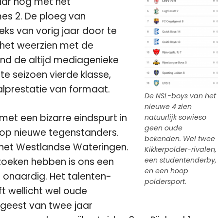
jaar nog met het
es 2. De ploeg van
eks van vorig jaar door te
 het weerzien met de
nd de altijd mediagenieke
ste seizoen vierde klasse,
balprestatie van formaat.
De NSL-boys van het
nieuwe 4 zien
et een bizarre eindspurt in
natuurlijk sowieso
geen oude
hoop nieuwe tegenstanders.
bekenden. Wel twee
n het Westlandse Wateringen.
Kikkerpolder-rivalen,
zoeken hebben is ons een
een studentenderby,
en een hoop
et onaardig. Het talenten-
poldersport.
 wellicht wel oude
geest van twee jaar