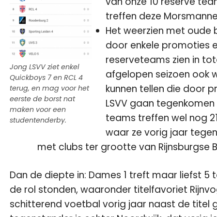
van onze 10 reserve te
treffen deze Morsmannen
Het weerzien met oude be
door enkele promoties e
reserveteams zien in to
Jong LSVV ziet enkel
afgelopen seizoen ook w
Quickboys 7 en RCL 4
kunnen tellen die door 
terug, en mag voor het
eerste de borst nat
LSVV gaan tegenkomen (
maken voor een
teams treffen wel nog 2
studentenderby.
waar ze vorig jaar tegen
met clubs ter grootte van Rijnsburgse B
Dan de diepte in:
Dames 1
treft maar liefst 5
de rol stonden, waaronder titelfavoriet Rijnv
schitterend voetbal vorig jaar naast de titel