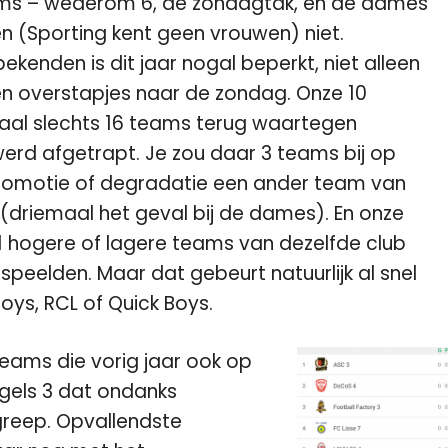
ams – wederom 6, de zondagtak, én de dames
 (Sporting kent geen vrouwen) niet.
kenden is dit jaar nogal beperkt, niet alleen
n overstapjes naar de zondag. Onze 10
taal slechts 16 teams terug waartegen
erd afgetrapt. Je zou daar 3 teams bij op
promotie of degradatie een ander team van
driemaal het geval bij de dames). En onze
1 hogere of lagere teams van dezelfde club
speelden. Maar dat gebeurt natuurlijk al snel
oys, RCL of Quick Boys.
 teams die vorig jaar ook op
ogels 3 dat ondanks
 greep. Opvallendste