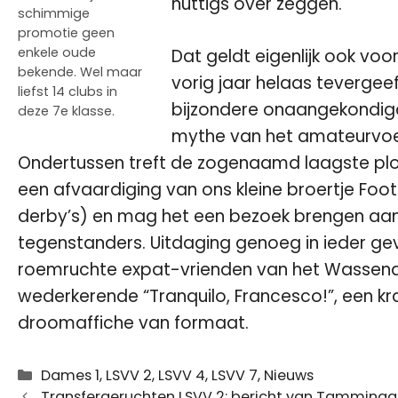
nuttigs over zeggen.
schimmige
promotie geen
enkele oude
Dat geldt eigenlijk ook voo
bekende. Wel maar
vorig jaar helaas tevergee
liefst 14 clubs in
bijzondere onaangekondigd
deze 7e klasse.
mythe van het amateurvoetb
Ondertussen treft de zogenaamd laagste pl
een afvaardiging van ons kleine broertje Foo
derby’s) en mag het een bezoek brengen aan
tegenstanders. Uitdaging genoeg in ieder geva
roemruchte expat-vrienden van het Wassenaar
wederkerende “Tranquilo, Francesco!”, een kr
droomaffiche van formaat.
Categorieën
Dames 1
,
LSVV 2
,
LSVV 4
,
LSVV 7
,
Nieuws
Transfergeruchten LSVV 2: bericht van Tamminga