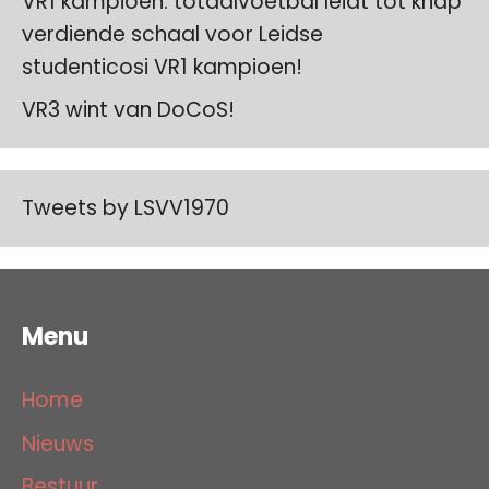
VR1 kampioen: totaalvoetbal leidt tot knap
verdiende schaal voor Leidse
studenticosi VR1 kampioen!
VR3 wint van DoCoS!
Tweets by LSVV1970
Menu
Home
Nieuws
Bestuur