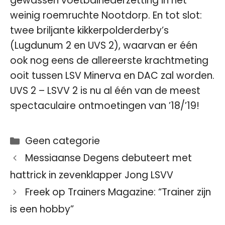
gewassen voetbalnederzetting in het
weinig roemruchte Nootdorp. En tot slot:
twee briljante kikkerpolderderby’s
(Lugdunum 2 en UVS 2), waarvan er één
ook nog eens de allereerste krachtmeting
ooit tussen LSV Minerva en DAC zal worden.
UVS 2 – LSVV 2 is nu al één van de meest
spectaculaire ontmoetingen van ’18/’19!
Categorieën
Geen categorie
Messiaanse Degens debuteert met
hattrick in zevenklapper Jong LSVV
Freek op Trainers Magazine: “Trainer zijn
is een hobby”