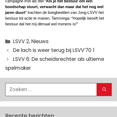
campagne met als titel “
Als je het bestuur om een 
boodschap stuurt, verwacht dan maar dat het nog wel 
jaren duurt
” trachten de boegbeelden van Jong-LSVV het 
bestuur tot actie te manen. Tamminga: “Hopelijk beseft het 
bestuur dat het mij ditmaal wel menens is!”
Categorieën
LSVV 2
,
Nieuws
De lach is weer terug bij LSVV’70 1
LSVV 6: De scheidsrechter als ultieme
spelmaker
Zoek
naar:
Recente berichten