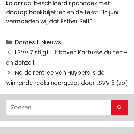
kolossaal beschilderd spandoek met
daarop bankbiljetten en de tekst: “In juni
vermoeden wij dat Esther Belt”.
Categorieën
Dames 1
,
Nieuws
LSVV 7 stijgt uit boven Kattukse duinen –
en zichzelf
Na de rentree van Huybers is de
winnende reeks neergezet door LSVV 3 (zo)
Zoek
naar: