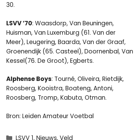
30.
LSVV ’70
: Waasdorp, Van Beuningen,
Huisman, Van Luxemburg (61. Van der
Meer), Leugering, Baarda, Van der Graaf,
Groenendijk (65. Casteel), Doornenbal, Van
Kessel(76. De Groot), Egberts.
Alphense Boys
: Tourné, Oliveira, Rietdijk,
Roosberg, Kooistra, Boateng, Antoni,
Roosberg, Tromp, Kabuta, Otman.
Bron:
Leiden Amateur Voetbal
Categorieën
LSVV 1
,
Nieuws
,
Veld