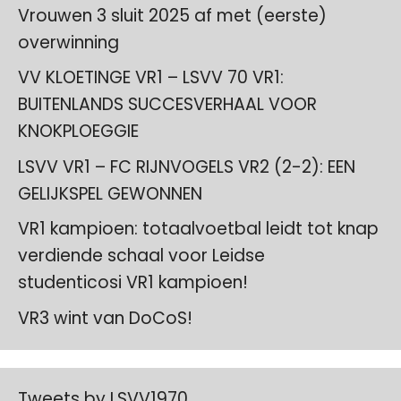
Vrouwen 3 sluit 2025 af met (eerste)
overwinning
VV KLOETINGE VR1 – LSVV 70 VR1:
BUITENLANDS SUCCESVERHAAL VOOR
KNOKPLOEGGIE
LSVV VR1 – FC RIJNVOGELS VR2 (2-2): EEN
GELIJKSPEL GEWONNEN
VR1 kampioen: totaalvoetbal leidt tot knap
verdiende schaal voor Leidse
studenticosi VR1 kampioen!
VR3 wint van DoCoS!
Tweets by LSVV1970