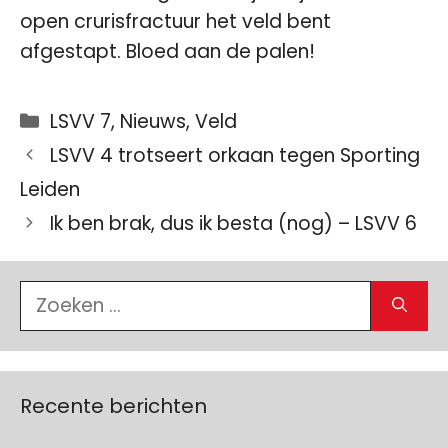
open crurisfractuur het veld bent
afgestapt. Bloed aan de palen!
Categorieën
LSVV 7
,
Nieuws
,
Veld
LSVV 4 trotseert orkaan tegen Sporting
Leiden
Ik ben brak, dus ik besta (nog) – LSVV 6
Zoek
naar:
Recente berichten