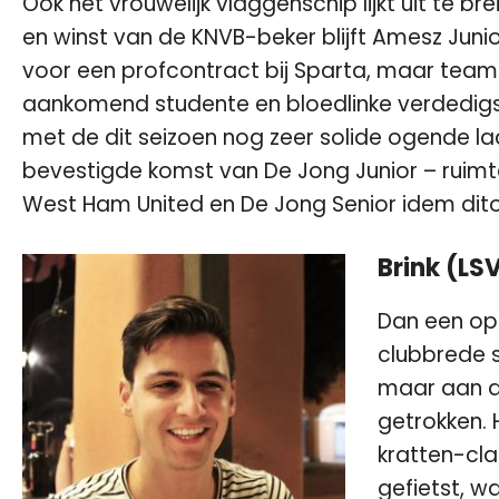
Ook het vrouwelijk vlaggenschip lijkt uit te 
en winst van de KNVB-beker blijft Amesz Junio
voor een profcontract bij Sparta, maar teamge
aankomend studente en bloedlinke verdedig
met de dit seizoen nog zeer solide ogende laa
bevestigde komst van De Jong Junior – ruimte
West Ham United en De Jong Senior idem dito
Brink (LS
Dan een opm
clubbrede s
maar aan d
getrokken. 
kratten-cla
gefietst, 