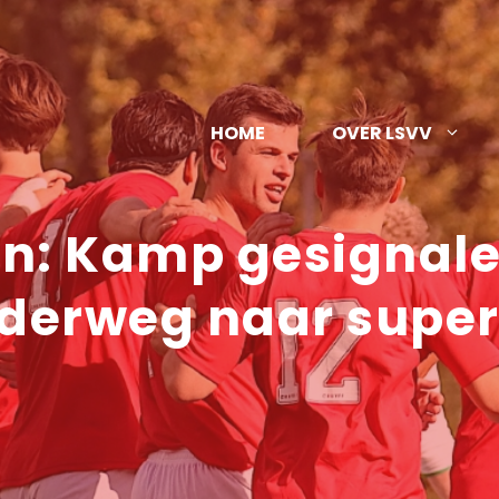
HOME
OVER LSVV
en: Kamp gesignale
 onderweg naar supe