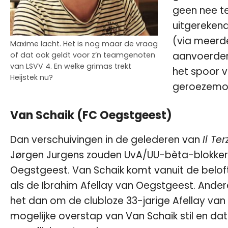
geen nee te
uitgerekend
(via meerde
Maxime lacht. Het is nog maar de vraag
aanvoerders
of dat ook geldt voor z’n teamgenoten
van LSVV 4. En welke grimas trekt
het spoor v
Heijstek nu?
geroezemoes
Van Schaik (FC Oegstgeest)
Dan verschuivingen in de gelederen van
Il Ter
Jørgen Jurgens zouden UvA/UU-bèta-blokker 
Oegstgeest. Van Schaik komt vanuit de beloft
als de Ibrahim Afellay van Oegstgeest. Ande
het dan om de clubloze 33-jarige Afellay van d
mogelijke overstap van Van Schaik stil en d