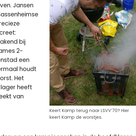
ijven. Jansen
 Sassenheimse
recieze
creet:
akend bij
Dames 2-
nenstad een
ermaal houdt
rst. Het
 lager heeft
eekt van
Keert Kamp terug naar LSVV’70? Hier
keert Kamp de worstjes.