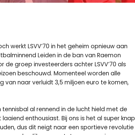
 toch werkt LSVV’70 in het geheim opnieuw aan
oetbalminnend Leiden in de ban van Raemon
or de groep investeerders achter LSVV’70 als
seizoen beschouwd. Momenteel worden alle
an naar verluidt 3,5 miljoen euro te komen,
n tennisbal al rennend in de lucht hield met de
t laaiend enthousiast. Bij ons is het al super knap
uden, dus dit neigt naar een sportieve revolutie