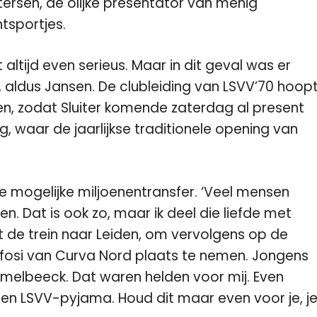
tersen, de olijke presentator van menig
tsportjes.
 altijd even serieus. Maar in dit geval was er
, aldus Jansen. De clubleiding van LSVV’70 hoop
en, zodat Sluiter komende zaterdag al present
g, waar de jaarlijkse traditionele opening van
 de mogelijke miljoenentransfer. ‘Veel mensen
. Dat is ook zo, maar ik deel die liefde met
et de trein naar Leiden, om vervolgens op de
ifosi van Curva Nord plaats te nemen. Jongens
melbeeck. Dat waren helden voor mij. Even
in een LSVV-pyjama. Houd dit maar even voor je, j