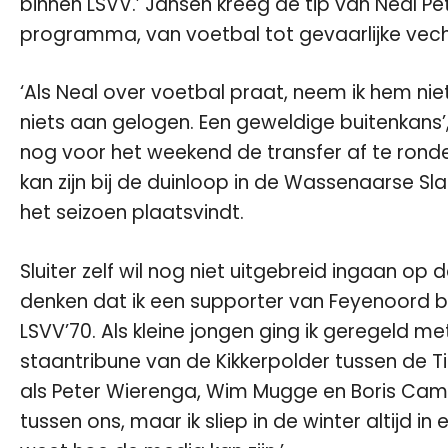
binnen LSVV.’ Jansen kreeg de tip van Neal Pe
programma, van voetbal tot gevaarlijke vech
‘Als Neal over voetbal praat, neem ik hem niet
niets aan gelogen. Een geweldige buitenkans’
nog voor het weekend de transfer af te rond
kan zijn bij de duinloop in de Wassenaarse Sla
het seizoen plaatsvindt.
Sluiter zelf wil nog niet uitgebreid ingaan op
denken dat ik een supporter van Feyenoord ben
LSVV’70. Als kleine jongen ging ik geregeld m
staantribune van de Kikkerpolder tussen de T
als Peter Wierenga, Wim Mugge en Boris Cam
tussen ons, maar ik sliep in de winter altijd 