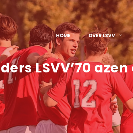
HOME
OVER LSVV
ders LSVV’70 azen 