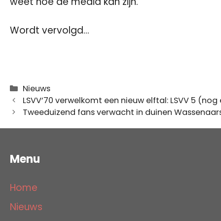
weet hoe de media kan zijn.’
Wordt vervolgd…
Categorieën
Nieuws
LSVV’70 verwelkomt een nieuw elftal: LSVV 5 (nog e
Tweeduizend fans verwacht in duinen Wassenaar
Menu
Home
Nieuws