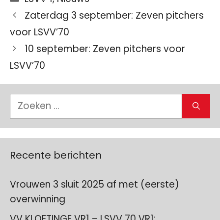
Zaterdag 3 september: Zeven pitchers
voor LSVV’70
10 september: Zeven pitchers voor
LSVV’70
Zoek
naar:
Recente berichten
Vrouwen 3 sluit 2025 af met (eerste)
overwinning
VV KLOETINGE VR1 – LSVV 70 VR1: