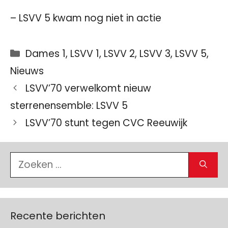
– LSVV 5 kwam nog niet in actie
Categorieën
Dames 1
,
LSVV 1
,
LSVV 2
,
LSVV 3
,
LSVV 5
,
Nieuws
LSVV’70 verwelkomt nieuw
sterrenensemble: LSVV 5
LSVV’70 stunt tegen CVC Reeuwijk
Zoek
naar:
Recente berichten