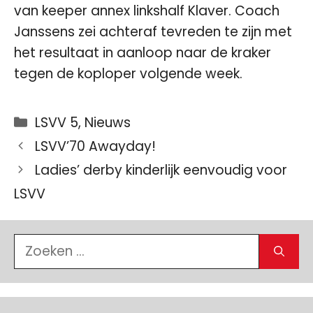
van keeper annex linkshalf Klaver. Coach
Janssens zei achteraf tevreden te zijn met
het resultaat in aanloop naar de kraker
tegen de koploper volgende week.
Categorieën
LSVV 5
,
Nieuws
LSVV’70 Awayday!
Ladies’ derby kinderlijk eenvoudig voor
LSVV
Zoek
naar: