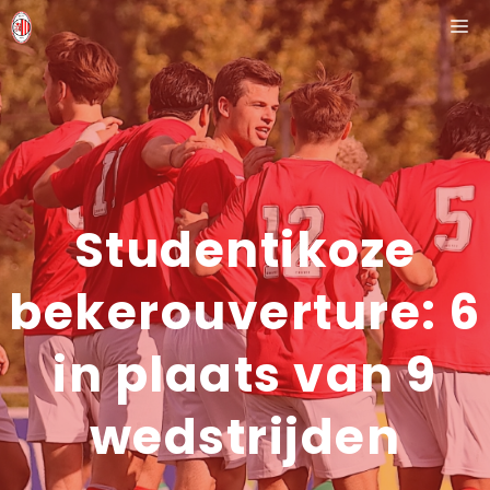
Ga
M
naar
de
inhoud
Studentikoze
bekerouverture: 6
in plaats van 9
wedstrijden