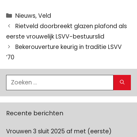
Categorieën
Nieuws
,
Veld
Rietveld doorbreekt glazen plafond als
eerste vrouwelijk LSVV-bestuurslid
Bekerouverture keurig in traditie LSVV
’70
Zoek
naar:
Recente berichten
Vrouwen 3 sluit 2025 af met (eerste)