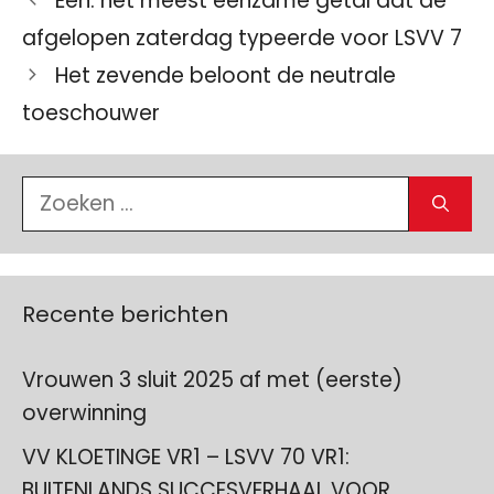
Eén: het meest eenzame getal dat de
afgelopen zaterdag typeerde voor LSVV 7
Het zevende beloont de neutrale
toeschouwer
Zoek
naar:
Recente berichten
Vrouwen 3 sluit 2025 af met (eerste)
overwinning
VV KLOETINGE VR1 – LSVV 70 VR1:
BUITENLANDS SUCCESVERHAAL VOOR