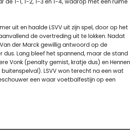
 de 1-1, 1-2, 1-3 en 1-4, waarop met een ruime
r uit en haalde LSVV uit zijn spel, door op het
anvallend de overtreding uit te lokken. Nadat
 Van der Marck gewillig antwoord op de
er dus. Lang bleef het spannend, maar de stand
re Vonk (penalty gemist, kratje dus) en Hennen
de buitenspelval). LSVV won terecht na een wat
oeschouwer een waar voetbalfestijn op een