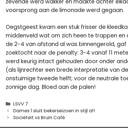
zevende werd wakker en maakte achter elkaar
voorsprong aan de limonade werd gegaan.
Oegstgeest kwam een stuk frisser de kleedkame
middenveld wat om zich heen te trappen en a
de 2-4 van afstand al was binnengerold, gaf
zoektocht naar de penalty: 3-4 vanaf 11 met
werd keurig intact gehouden door onder ande
(als lijnrechter een brede interpretatie van 
onstuimige tweede helft; voor de neutrale t
zonnige dag. Bloed aan de palen!
Categorieën
LSVV 7
Dames 1 sluit bekerseizoen in stijl af!
Sociëteit vs Bruin Café