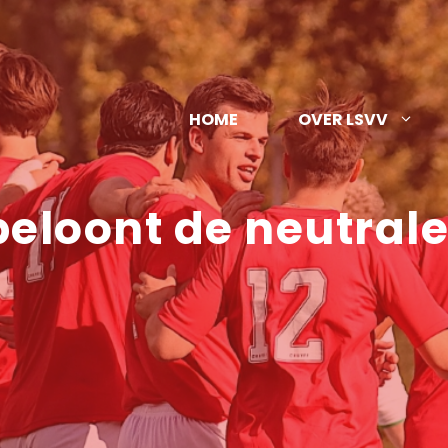
HOME
OVER LSVV
beloont de neutral