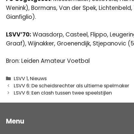
Wenink), Bormans, Van der Spek, Lichtenbeld,
Gianfiglio).
LSVV’70:
Waasdorp, Casteel, Flippo, Leugering
Graaf), Wijnakker, Groenendijk, Stjepanovic (52
Bron:
Leiden Amateur Voetbal
Categorieën
LSVV 1
,
Nieuws
LSVV 6: De scheidsrechter als ultieme spelmaker
LSVV 6: Een clash tussen twee speelstijlen
Menu