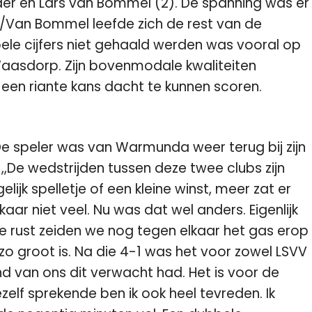
er en Lars van Bommel (2). De spanning was er
er/Van Bommel leefde zich de rest van de
bbele cijfers niet gehaald werden was vooral op
aasdorp. Zijn bovenmodale kwaliteiten
 een riante kans dacht te kunnen scoren.
De speler was van Warmunda weer terug bij zijn
 ,,De wedstrijden tussen deze twee clubs zijn
elijk spelletje of een kleine winst, meer zat er
kaar niet veel. Nu was dat wel anders. Eigenlijk
e rust zeiden we nog tegen elkaar het gas erop
 zo groot is. Na die 4-1 was het voor zowel LSVV
d van ons dit verwacht had. Het is voor de
zelf sprekende ben ik ook heel tevreden. Ik