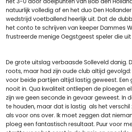
het 3-0 door doelpunten van Bob den Holland
natuurlijk volledig af en het duo Den Holland
wedstrijd voetballend heerlijk uit. Dat de du
het conto te schrijven van keeper Dammes W
frustreerde menige Oegstgeest speler die uit
De grote uitslag verbaasde Solleveld danig. 
roots, maar had zijn oude club altijd gevolgd:
voor beide partijen altijd lastig geweest. Een g
nooit in. Qua kwaliteit ontliepen de ploegen el
zijn we geen seconde in gevaar geweest. In d
te houden, maar dat is lastig als het verschil
als voor ons over. Ik moet zeggen dat nieman
ploeg een fantastisch resultaat. Puur voor me