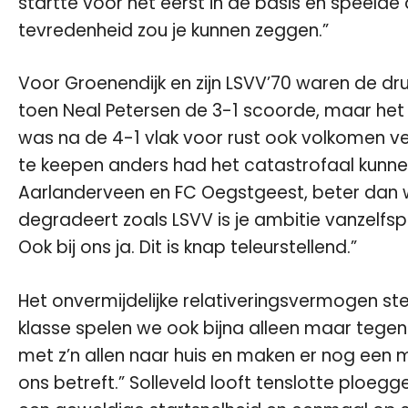
startte voor het eerst in de basis en speelde
tevredenheid zou je kunnen zeggen.”
Voor Groenendijk en zijn LSVV’70 waren de dr
toen Neal Petersen de 3-1 scoorde, maar het
was na de 4-1 vlak voor rust ook volkomen
te keepen anders had het catastrofaal kunnen 
Aarlanderveen en FC Oegstgeest, beter dan w
degradeert zoals LSVV is je ambitie vanzelfs
Ook bij ons ja. Dit is knap teleurstellend.”
Het onvermijdelijke relativeringsvermogen stee
klasse spelen we ook bijna alleen maar tegen
met z’n allen naar huis en maken er nog ee
ons betreft.” Solleveld looft tenslotte ploeg