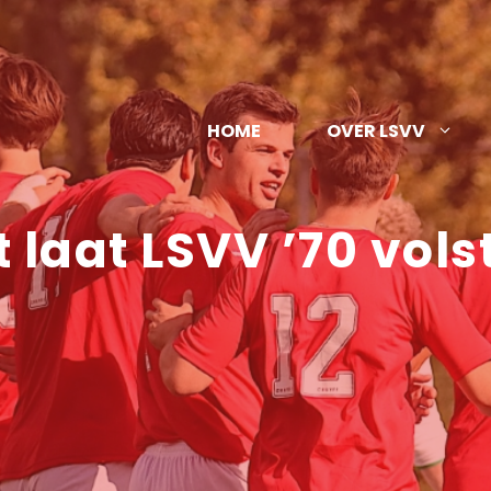
HOME
OVER LSVV
 laat LSVV ’70 vols