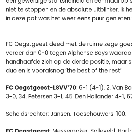
een geweldige startsnelheid en eenmaal op s
niet te stoppen en de absolute uitblinker. Ik
in deze pot was het weer eens puur genieten.
FC Oegstgeest deed met de ruime zege goed
verder dan 0-0 tegen Alphense Boys waardoor 
handhaafde zich op de derde positie, maar s
duo en is vooralsnog ‘the best of the rest’.
FC Oegstgeest-LSVV’70
: 6-1 (4-1). 2. Van 
3-0, 34. Petersen 3-1, 45. Den Hollander 4-1, 
Scheidsrechter: Jansen. Toeschouwers: 100.
FC Oegstgeest
: Messemaker, Solleveld, Harf