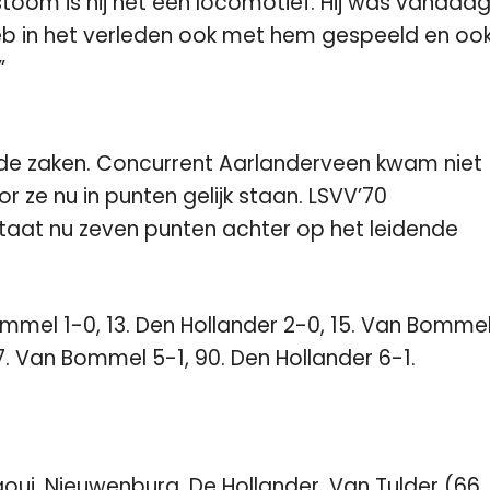
toom is hij net een locomotief. Hij was vandaa
 heb in het verleden ook met hem gespeeld en oo
”
e zaken. Concurrent Aarlanderveen kwam niet
ze nu in punten gelijk staan. LSVV’70
taat nu zeven punten achter op het leidende
Bommel 1-0, 13. Den Hollander 2-0, 15. Van Bomme
67. Van Bommel 5-1, 90. Den Hollander 6-1.
aoui, Nieuwenburg, De Hollander, Van Tulder (66.