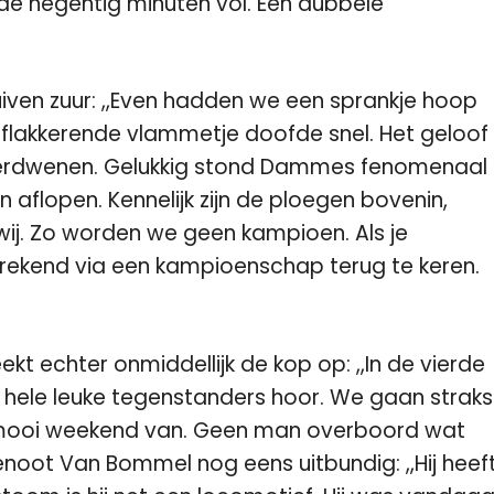
 de negentig minuten vol. Een dubbele
uiven zuur: ,,Even hadden we een sprankje hoop
 flakkerende vlammetje doofde snel. Het geloof
 verdwenen. Gelukkig stond Dammes fenomenaal
aflopen. Kennelijk zijn de ploegen bovenin,
ij. Zo worden we geen kampioen. Als je
prekend via een kampioenschap terug te keren.
kt echter onmiddellijk de kop op: ,,In de vierde
 hele leuke tegenstanders hoor. We gaan straks
n mooi weekend van. Geen man overboord wat
genoot Van Bommel nog eens uitbundig: ,,Hij heef