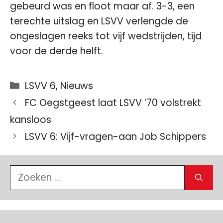
gebeurd was en floot maar af. 3-3, een
terechte uitslag en LSVV verlengde de
ongeslagen reeks tot vijf wedstrijden, tijd
voor de derde helft.
Categorieën
LSVV 6
,
Nieuws
FC Oegstgeest laat LSVV ’70 volstrekt
kansloos
LSVV 6: Vijf-vragen-aan Job Schippers
Zoek
naar: