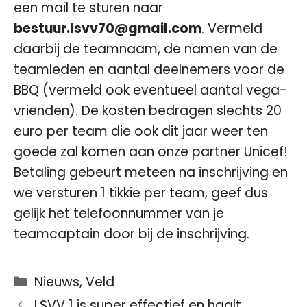
een mail te sturen naar
bestuur.lsvv70@gmail.com
. Vermeld
daarbij de teamnaam, de namen van de
teamleden en aantal deelnemers voor de
BBQ (vermeld ook eventueel aantal vega-
vrienden). De kosten bedragen slechts 20
euro per team die ook dit jaar weer ten
goede zal komen aan onze partner Unicef!
Betaling gebeurt meteen na inschrijving en
we versturen 1 tikkie per team, geef dus
gelijk het telefoonnummer van je
teamcaptain door bij de inschrijving.
Categorieën
Nieuws
,
Veld
LSVV 1 is super effectief en haalt