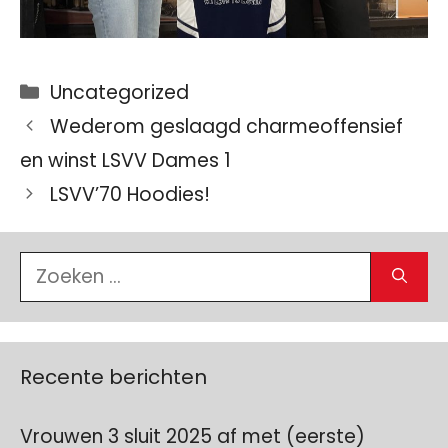
Categorieën
Uncategorized
Wederom geslaagd charmeoffensief
en winst LSVV Dames 1
LSVV’70 Hoodies!
Zoek
naar:
Recente berichten
Vrouwen 3 sluit 2025 af met (eerste)