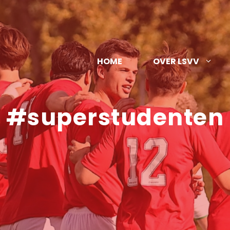
HOME
OVER LSVV
#superstudenten