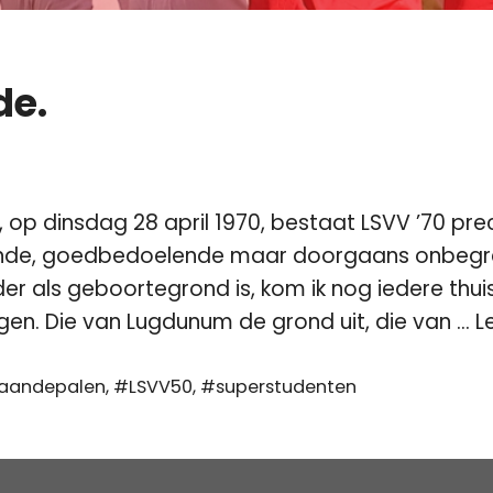
de.
op dinsdag 28 april 1970, bestaat LSVV ’70 preci
e, goedbedoelende maar doorgaans onbegrepen
der als geboortegrond is, kom ik nog iedere thu
en. Die van Lugdunum de grond uit, die van …
L
aandepalen
,
#LSVV50
,
#superstudenten