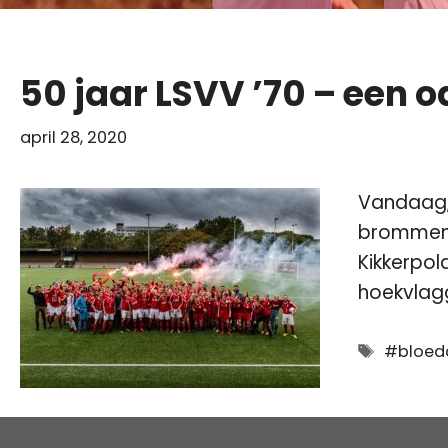
50 jaar LSVV ’70 – een o
april 28, 2020
Vandaag, 
brommend
Kikkerpol
hoekvlagg
Tags
#bloed