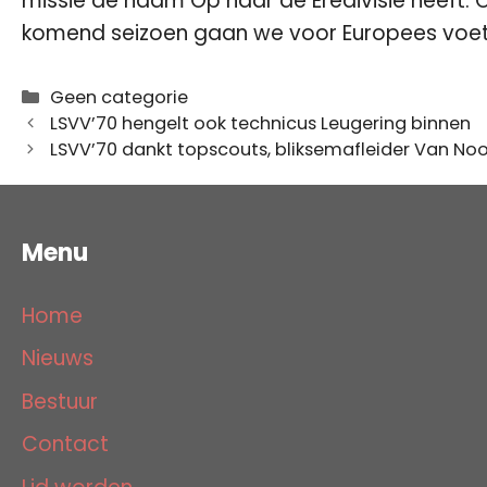
missie de naam Op naar de Eredivisie heeft.
komend seizoen gaan we voor Europees voetba
Categorieën
Geen categorie
LSVV’70 hengelt ook technicus Leugering binnen
LSVV’70 dankt topscouts, bliksemafleider Van Noo
Menu
Home
Nieuws
Bestuur
Contact