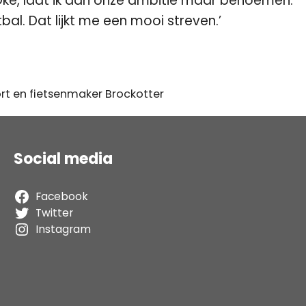
 Oke, laat ik dan onze ambitie maar benoemen:
l. Dat lijkt me een mooi streven.’
rt en fietsenmaker Brockotter
Social media
Facebook
Twitter
Instagram