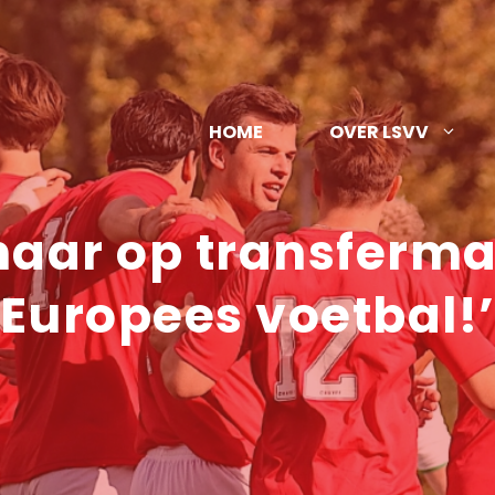
HOME
OVER LSVV
naar op transferma
Europees voetbal!