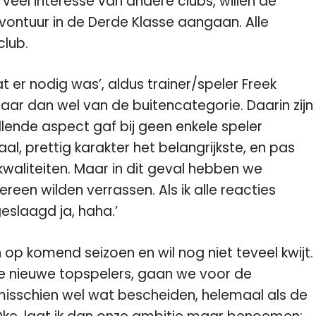
eel interesse van andere clubs, willen de
vontuur in de Derde Klasse aangaan. Alle
club.
 er nodig was’, aldus trainer/speler Freek
maar dan wel van de buitencategorie. Daarin zijn
llende aspect gaf bij geen enkele speler
iaal, prettig karakter het belangrijkste, en pas
waliteiten. Maar in dit geval hebben we
een wilden verrassen. Als ik alle reacties
eslaagd ja, haha.’
op komend seizoen en wil nog niet teveel kwijt.
 nieuwe topspelers, gaan we voor de
 misschien wel wat bescheiden, helemaal als de