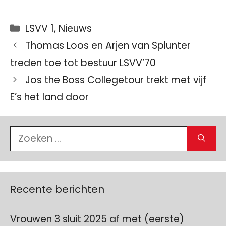
Categorieën
LSVV 1
,
Nieuws
Thomas Loos en Arjen van Splunter
treden toe tot bestuur LSVV’70
Jos the Boss Collegetour trekt met vijf
E’s het land door
Zoek
naar:
Recente berichten
Vrouwen 3 sluit 2025 af met (eerste)